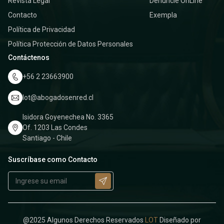
Revista Legal
Denuncie OnLine
Contacto
Exempla
Política de Privacidad
Política Protección de Datos Personales
Contáctenos
+56 2 23663900
lot@abogadosenred.cl
Isidora Goyenechea No. 3365
Of. 1203 Las Condes
Santiago - Chile
Suscríbase como Contacto
@2025 Algunos Derechos Reservados
LOT
Diseñado por