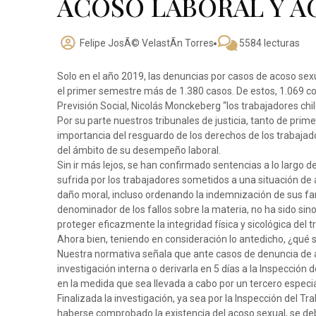
ACOSO LABORAL Y A
Felipe JosÃ© VelastÃ­n Torres
5584 lecturas
Solo en el año 2019, las denuncias por casos de acoso se
el primer semestre más de 1.380 casos. De estos, 1.069 cor
Previsión Social, Nicolás Monckeberg “los trabajadores chi
Por su parte nuestros tribunales de justicia, tanto de prim
importancia del resguardo de los derechos de los trabajad
del ámbito de su desempeño laboral.
Sin ir más lejos, se han confirmado sentencias a lo largo
sufrida por los trabajadores sometidos a una situación 
daño moral, incluso ordenando la indemnización de sus fam
denominador de los fallos sobre la materia, no ha sido sin
proteger eficazmente la integridad física y sicológica del t
Ahora bien, teniendo en consideración lo antedicho, ¿qué
Nuestra normativa señala que ante casos de denuncia de ac
investigación interna o derivarla en 5 días a la Inspección d
en la medida que sea llevada a cabo por un tercero especi
Finalizada la investigación, ya sea por la Inspección del 
haberse comprobado la existencia del acoso sexual, se d