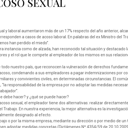
COSO SEXUAL
xual y laboral aumentaron más de un 17% respecto del año anterior, alc
responden a casos de acoso laboral. En palabras del ex Ministro del Tr
lenos han perdido el miedo”.
era instancia como de alzada, han reconocido tal situación y destacado l
ores y el rol que le compete al empleador de los mismos en sus relacio
 de todo nuestro país, que reconocen la vulneración de derechos fundam
de acoso, condenando a sus empleadores a pagar indemnizaciones por c
iliares y convivientes civiles, en determinadas circunstancias. El comú
o, “la responsabilidad de la empresa por no adoptar las medidas necesar
rabajador”.
 se debe hacer? y ¿qué se puede hacer?
oso sexual, el empleador tiene dos alternativas: realizar directament
el Trabajo. En nuestra experiencia, la mejor alternativa es la investigació
almente designado al efecto.
Trabajo o por la misma empresa, mediante su dirección o por medio de un 
eben adoptar medidas concretas (Dictámenes Nº 4354/59 de 20.10.2009