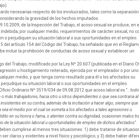
jo).
do necesarias respecto de los involucrados, tales como la separación 
, considerando la gravedad de los hechos imputados.
0.2009, de la Inspección del Trabajo, el acoso sexual se produce, en e
debida, por cualquier medio, requerimientos de carácter sexual, no c
 o perjudiquen su situación laboral o sus oportunidades en el empleo.
º 5 del artículo 154 del Código del Trabajo, ha señalado que en el Regla
e incluir la prohibición de conductas de acoso sexual y establecer un
go del Trabajo, modificado por la Ley Nº 20.607 (publicada en el Diario Of
 agresión u hostigamiento reiterado, ejercida por el empleador o por un
cualquier medio, y que tenga como resultado para él o los afectados su
erjudique su situación laboral o sus oportunidades en el empleo.
Oficio Ordinario Nº 3519/034 de 09.08.2012 que acoso laboral es "...
todo
 o más trabajadores, hacia otro u otros dependientes o que sea contraria a
s insistentes en su contra, además de la incitación a hacer algo, siempre que
 sea el medio por el cual se someta a los afectados a tales agresiones u
dito en su honra o fama, o atenten contra su dignidad, ocasionen malos tr
cio de la situación laboral u oportunidades de empleo de dichos afectados
".
eben cumplirse al menos tres situaciones: 1) debe tratarse de situacio
ser claros y evidentes a nivel físico y psicológico; y 3) debe haber dife