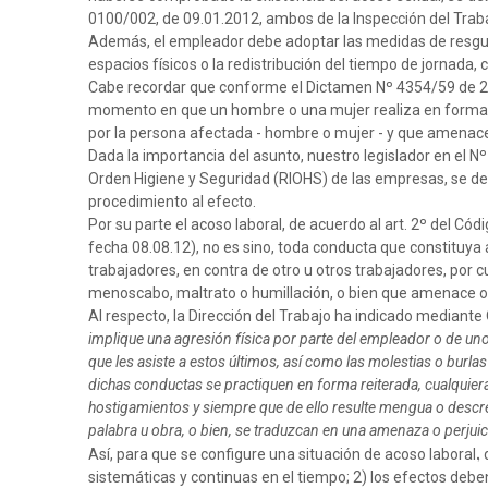
0100/002, de 09.01.2012, ambos de la Inspección del Traba
Además, el empleador debe adoptar las medidas de resguar
espacios físicos o la redistribución del tiempo de jornada
Cabe recordar que conforme el Dictamen Nº 4354/59 de 29.1
momento en que un hombre o una mujer realiza en forma in
por la persona afectada - hombre o mujer - y que amenacen
Dada la importancia del asunto, nuestro legislador en el N
Orden Higiene y Seguridad (RIOHS) de las empresas, se deb
procedimiento al efecto.
Por su parte el acoso laboral, de acuerdo al art. 2º del Códi
fecha 08.08.12), no es sino, toda conducta que constituya
trabajadores, en contra de otro u otros trabajadores, por 
menoscabo, maltrato o humillación, o bien que amenace o p
Al respecto, la Dirección del Trabajo ha indicado mediante 
implique una agresión física por parte del empleador o de uno
que les asiste a estos últimos, así como las molestias o burla
dichas conductas se practiquen en forma reiterada, cualquiera
hostigamientos y siempre que de ello resulte mengua o descré
palabra u obra, o bien, se traduzcan en una amenaza o perjui
,
Así, para que se configure una situación de acoso laboral
d
sistemáticas y continuas en el tiempo; 2) los efectos deben 