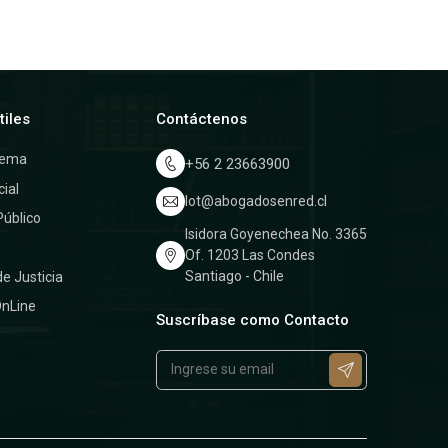
tiles
Contáctenos
rema
+56 2 23663900
cial
lot@abogadosenred.cl
Público
Isidora Goyenechea No. 3365
a
Of. 1203 Las Condes
Santiago - Chile
de Justicia
OnLine
Suscríbase como Contacto