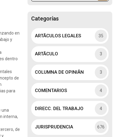
Categorías
anzando en
ARTÃCULOS LEGALES
35
abajo y
a
ARTÃCULO
3
nes dentro
entales
COLUMNA DE OPINIÃN
3
oncepto de
n
COMENTARIOS
4
ias para
DIRECC. DEL TRABAJO
4
e una
n interna,
JURISPRUDENCIA
676
tercero, de
 y