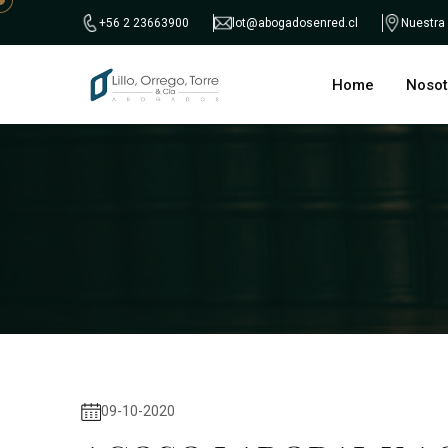
+56 2 23663900
lot@abogadosenred.cl
Nuestra
Home
Nosot
09-10-2020