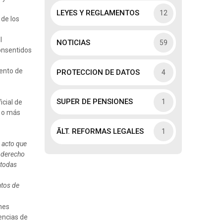
LEYES Y REGLAMENTOS
12
de los
l
NOTICIAS
59
onsentidos
mento de
PROTECCION DE DATOS
4
SUPER DE PENSIONES
1
icial de
o o más
ÃLT. REFORMAS LEGALES
1
 acto que
l derecho
 todas
atos de
nes
rencias de