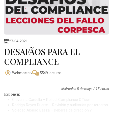
27-04-2021
DESAFÃOS PARA EL
COMPLIANCE
Webmaster
5549 lecturas
Miércoles 5 de mayo / 15 horas
Exponen:
Giovanna Gardella – Rol del Compliance Officer.
Rodrigo Reyes Duarte – Revisión y auditorías por terceros.
Soledad Alonso Baeza – Deberes de dirección y