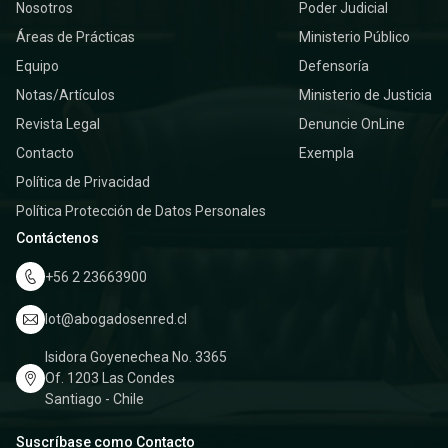
Nosotros
Poder Judicial
Áreas de Prácticas
Ministerio Público
Equipo
Defensoría
Notas/Artículos
Ministerio de Justicia
Revista Legal
Denuncie OnLine
Contacto
Exempla
Política de Privacidad
Política Protección de Datos Personales
Contáctenos
+56 2 23663900
lot@abogadosenred.cl
Isidora Goyenechea No. 3365
Of. 1203 Las Condes
Santiago - Chile
Suscríbase como Contacto