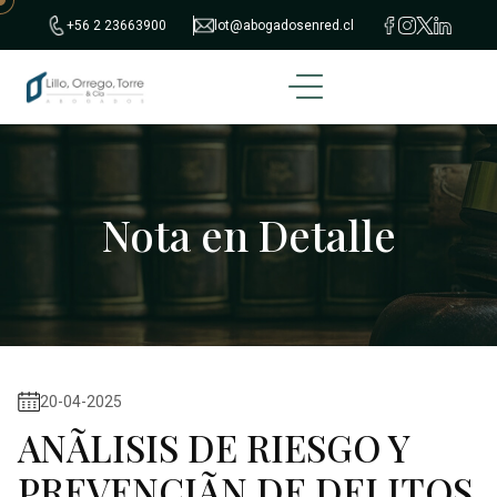
+56 2 23663900
lot@abogadosenred.cl
Nota en Detalle
20-04-2025
ANÃLISIS DE RIESGO Y
PREVENCIÃN DE DELITOS