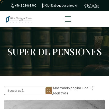
+56 2 23663900
lot@abogadosenred.cl
SUPER DE PENSIONES
Mostrando página 1 de 1 (1
registros)