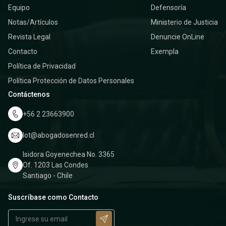
Equipo
Defensoría
Notas/Artículos
Ministerio de Justicia
Revista Legal
Denuncie OnLine
Contacto
Exempla
Política de Privacidad
Política Protección de Datos Personales
Contáctenos
+56 2 23663900
lot@abogadosenred.cl
Isidora Goyenechea No. 3365
Of. 1203 Las Condes
Santiago - Chile
Suscríbase como Contacto