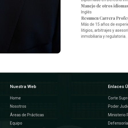
Manejo de otros idiomas
Inglés
Resumen Carrera Profes
Más de 15 años de experie
litigios, arbitrajes y ase
inmobiliaria y regulatoria.
Nuestra Web
Enlaces Ú
Home
Corte Sup
Nosotros
Poder Judi
Áreas de Prácticas
Ministerio 
Equipo
Defensorí