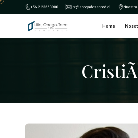
+56 2 23663900
lot@abogadosenred.cl
Nuestra
Home
Nosot
CristiÃ