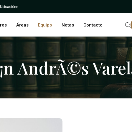
 Ubicaciónn
ros
Áreas
Equipo
Notas
Contacto
¡n AndrÃ©s Varel