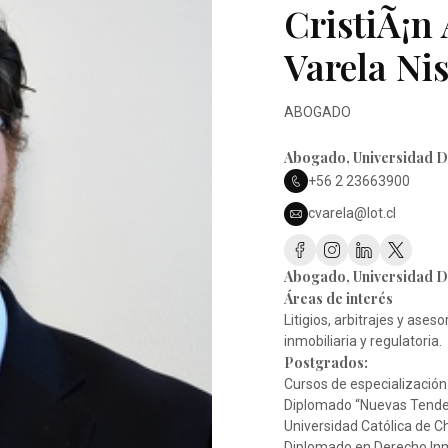
CristiÃ¡
Varela Nis
ABOGADO
Abogado,
Universidad D
+56 2 23663900
cvarela@lot.cl
Abogado,
Universidad D
Áreas de interés
Litigios, arbitrajes y ase
inmobiliaria y regulatoria.
Postgrados:
Cursos de especialización
Diplomado “Nuevas Tenden
Universidad Católica de Ch
Diplomado en Derecho Inmo