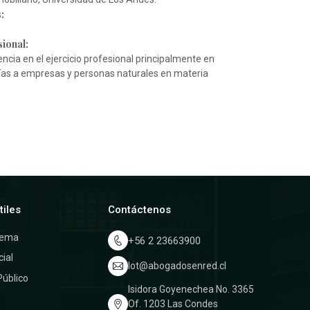
:
ional:
ncia en el ejercicio profesional principalmente en
sorías a empresas y personas naturales en materia
tiles
Contáctenos
rema
+56 2 23663900
cial
lot@abogadosenred.cl
Público
Isidora Goyenechea No. 3365
a
Of. 1203 Las Condes