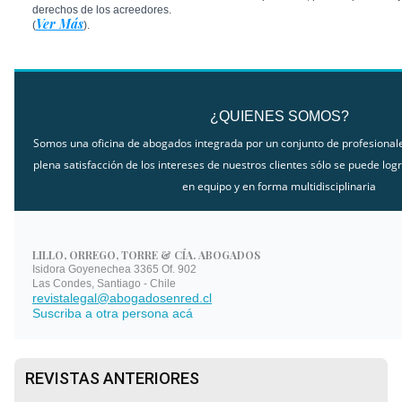
derechos de los acreedores.
Ver Más
(
).
¿QUIENES SOMOS?
Somos una oficina de abogados integrada por un conjunto de profesiona
plena satisfacción de los intereses de nuestros clientes sólo se puede logr
en equipo y en forma multidisciplinaria
LILLO, ORREGO, TORRE & CÍA. ABOGADOS
Isidora Goyenechea 3365 Of. 902
Las Condes, Santiago - Chile
revistalegal@abogadosenred.cl
Suscriba a otra persona acá
REVISTAS ANTERIORES