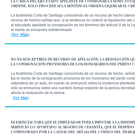
LA CARGA DEL EJECUTADO APELANTE DE CONSIGNAR LA SUMA TOTA
ORDENE, SOLO PROCEDE SI LA SENTENCIA ORDENA LIQUIDAR EL CR
La Ilustrísima Corte de Santiago conociendo de un recurso de hecho (denom
recurso de hecho) señala que, si la sentencia no ordenó la liquidación del c
al ejecutado apelante la consignación en los términos del artículo 8 de la 
el monto se encuentra indeterminado.
Ver Más
(
).
NO ES SUSCEPTIBLE DE RECURSO DE APELACIÓN, LA RESOLUCIÓN QU
LA CONSIGNACIÓN PROVISORIA DE LOS HONORARIOS DEL PERITO 
La Ilustrísima Corte de Santiago conociendo de un recurso de hecho, señal
fija el monto de la consignación provisoria de los honorarios del perito con
naturaleza de un auto, en cuanto se pronunció sobre la incidencia plantead
sólo se pronuncia sobre una cuestión formal respecto de la pericia decret
afecta la realización de la misma.
Ver Más
(
).
ES ESENCIAL PARA QUE EL EMPLEADOR PUEDA IMPUTAR A LA INDEM
SERIVICIO LO APORTADO AL SEGURO DE CESANTÍA, QUE EL DESPIDO 
CONFIGURADO POR LA CAUSAL DEL ART.161 DEL CÓDIGO DEL TRABAJO