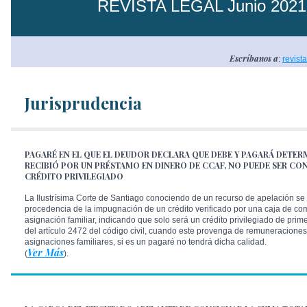
REVISTA LEGAL Junio 2021
Escríbanos a
:
revist
Jurisprudencia
PAGARÉ EN EL QUE EL DEUDOR DECLARA QUE DEBE Y PAGARÁ DET
RECIBIÓ POR UN PRÉSTAMO EN DINERO DE CCAF, NO PUEDE SER CO
CRÉDITO PRIVILEGIADO
La Ilustrísima Corte de Santiago conociendo de un recurso de apelación se
procedencia de la impugnación de un crédito verificado por una caja de c
asignación familiar, indicando que solo será un crédito privilegiado de prim
del artículo 2472 del código civil, cuando este provenga de remuneraciones
asignaciones familiares, si es un pagaré no tendrá dicha calidad.
Ver Más
(
).