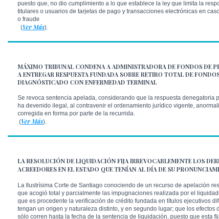
puesto que, no dio cumplimiento a lo que establece la ley que limita la resp
titulares o usuarios de tarjetas de pago y transacciones electrónicas en caso
o fraude
Ver Más
(
).
MÁXIMO TRIBUNAL CONDENA A ADMINISTRADORA DE FONDOS DE P
A ENTREGAR RESPUESTA FUNDADA SOBRE RETIRO TOTAL DE FONDOS
DIAGNÓSTICADO CON ENFERMEDAD TERMINAL
Se revoca sentencia apelada, considerando que la respuesta denegatoria 
ha devenido ilegal, al contravenir el ordenamiento jurídico vigente, anorma
corregida en forma por parte de la recurrida.
Ver Más
(
).
LA RESOLUCIÓN DE LIQUIDACIÓN FIJA IRREVOCABLEMENTE LOS DE
ACREEDORES EN EL ESTADO QUE TENÍAN AL DÍA DE SU PRONUNCIAM
La Ilustrísima Corte de Santiago conociendo de un recurso de apelación res
que acogió total y parcialmente las impugnaciones realizada por el liquidad
que es procedente la verificación de crédito fundada en títulos ejecutivos d
tengan un origen y naturaleza distinto, y en segundo lugar; que los efectos 
sólo corren hasta la fecha de la sentencia de liquidación, puesto que esta fi