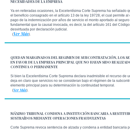
NECESIDADES DE LA EMPRESA
Ya en reiteradas ocasiones, la Excelentísima Corte Suprema ha señalado q
el beneficio consagrado en el artículo 13 de la ley 19728, el cual permite a
pago de la indemnización por años de servicio el monto aportado al seguro 
fundamental que la causal invocada, es decir, la del artículo 161 del Código
desvirtuada por declaración judicial.
Ver Más
(
).
QUEDAN MARGINADOS DEL REGIMEN DE SUBCONTRATACIÓN, LOS SE
EN FAVOR DE LA EMPRESA PRINCIPAL QUE NO HAYAN SIDO REALIZA
CONTINUA O PERMANENTE
Si bien la Excelentísima Corte Suprema declara inadmisible el recurso de un
deja en claro que servicios no se consideran bajo el régimen de la subcont
elemento principal para su determinación la continuidad temporal.
Ver Más
(
).
MÁXIMO TRIBUNAL CONDENA A INSTITUCIÓN BANCARIA A RESTITU
SUSTRAÍDOS MEDIANTE OPERACIONES FRAUDULENTAS
Corte Suprema revoca sentencia de alzada y condena a entidad bancaria por