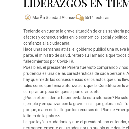
LIDERAZGOS EN TIE
MarÃ­a Soledad Alonso
5514 lecturas
Teniendo en cuenta la grave situación de crisis sanitaria po
efectos y consecuencias en lo económico, social y político
confianza a la ciudadanía.
Hace unas semanas atrás, el gobierno publicó una nueva le
parte, el ministro de salud, reiteró su llamado a que todo
fallecimientos por Covid-19.
Pues bien, el presidente Piñera fue visto comprando vinos e
prudencia es una de las características de cada persona. A 
hay que medir las consecuencias de los actos que uno llev
tales como que tenía autorización, que la Constitución lo 
comprar un poco de queso, pan o vino, etc.
¿Podía el presidente haber evitado esta situación? No sól
ejemplo y empatizar con la grave crisis que golpea más fu
porque, o aun no les llegan los recursos del Plan de Emerg
la línea de la pobreza.
Lo que leyó la ciudadanía y que el presidente no entendió, 
permanentemente enjuiciados por un pueblo que desde el