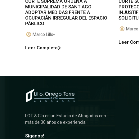
CORTE SUPREMA ORDENA A
CORTE S
MUNICIPALIDAD DE SANTIAGO
PROTECC
ADOPTAR MEDIDAS FRENTE A
INJUSTI
OCUPACIÃN IRREGULAR DEL ESPACIO
SOLICITU
PÃBLICO
Marco 
Marco Lillo
Leer Com
Leer Completo
LOT & Cía es un Estudio de Abogados con
más de 30 años de experiencia.
Síganos!