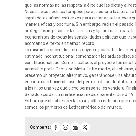
que las normas no las respeta la élite que las dicta y al rest
Nuestra clase política tampoco parece estar a la altura de
legisladores aúnen esfuerzos para dictar aquellas leyes que
manera eficaz y oportuna. Sin embargo, recién el pasado 1
protege los ingresos de las familias y fija un marco para
economistas de todas las sensibilidades políticas que trab
acordando el texto en tiempo récord.
Lo mismo ha sucedido con el proyecto postnatal de emerg
estimado inconstitucional, comenzaron las arduas discusio
constitucionalidad. Como resultado, el proyecto terminó t
admisible por la Comisión Mixta. Entre medio, el gobierno, e
presentó un proyecto alternativo, generándose una absurda
encontraban haciendo uso del permiso de postnatal parental
a los hijos una vez que dicho permiso se les venciera. Final
Senado acordaron una licencia médica parental Covid-19, a
Es hora que el gobierno y la clase política entienda que g
somos los primeros de Latinoamérica o del mundo.
Comparta: