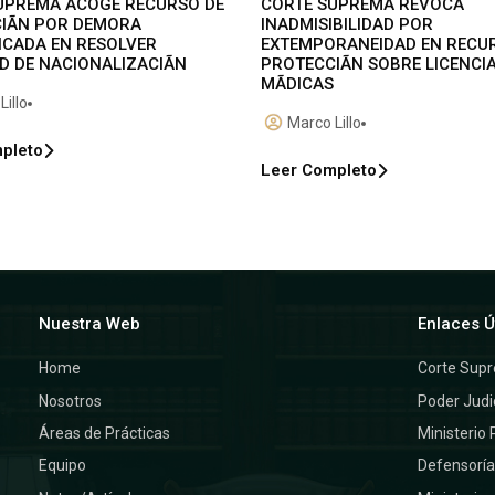
UPREMA ACOGE RECURSO DE
CORTE SUPREMA REVOCA
IÃN POR DEMORA
INADMISIBILIDAD POR
FICADA EN RESOLVER
EXTEMPORANEIDAD EN RECU
D DE NACIONALIZACIÃN
PROTECCIÃN SOBRE LICENCI
MÃDICAS
Lillo
Marco Lillo
pleto
Leer Completo
Nuestra Web
Enlaces Ú
Home
Corte Sup
Nosotros
Poder Judi
Áreas de Prácticas
Ministerio 
Equipo
Defensorí