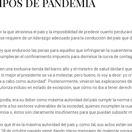
MPOS DE PANDEMIA
r la que atraviesa el país y la imposibilidad de predecir cuanto perdurar
, se requiere de un liderazgo adecuado para la conducción del país que 
y que endureció las penas para aquellos que infringieran la cuarentena 
s cumplieran el confinamiento impuesto para disminuir la curva de contag
n una exclusiva tienda del barrio alto y el ministro de salud declaró que
lo mejor el presidente se va a molestar, pero bueno, lo voy a decir: yo c
a a cabo como autoridad”. Posteriormente, vinieron las explicaciones d
autoriza incluso en estado de excepción, que cómo no iba a tener derec
o podía, era su deber como máxima autoridad del país cumplir la norma 
erte a los sectores vulnerables de la sociedad, quienes incumplen la cu
encia o, éstos son claramente insuficientes para que puedan subsistir m
es que él es la máxima autoridad del país y, como tal, sus actos están s
 18 de octubre pasado viene dando claros mensajes de malestar porque