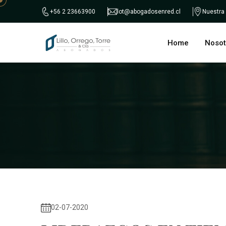
+56 2 23663900
lot@abogadosenred.cl
Nuestra
Home
Nosot
02-07-2020