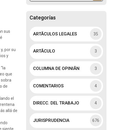
Categorías
án sus
ARTÃCULOS LEGALES
35
dé
y, por su
ARTÃCULO
3
ios y
 “la
COLUMNA DE OPINIÃN
3
reo que
e sobra
COMENTARIOS
4
ho de
dando el
DIRECC. DEL TRABAJO
4
arentena
ás allá de
JURISPRUDENCIA
676
iendo
 siente