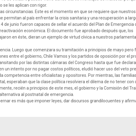
o se les aplican con rigor.
 las circunstancias. Este es el momento en que se requiere que nuestros
 permitan al país enfrentar la crisis sanitaria y una recuperación a lar
4 de junio fueron capaces de sellar el acuerdo del Plan de Emergencia
 la reactivación económica. El documento fue aprobado después que, los
ajaron en éste, dieran un ejemplo de virtud cívica a nuestros parlamenta
encia. Luego que comenzara su tramitación a principios de mayo pero 
nes entre el gobierno, Chile Vamos y los partidos de oposición por el p
ransitando por las distintas cámaras del Congreso hasta que fue declar
n un intento por no pagar costos políticos, eludió hacer uso del veto pre
 competencia entre oficialistas y opositores. Por mientras, las familia
, esperaban que la clase política resolviera el dilema de no tener con 
mente, recién a principios de este mes, el gobierno y la Comisión del Tra
lternativa al postnatal de emergencia.
obernar es más que imponer leyes, dar discursos grandilocuentes y afirm