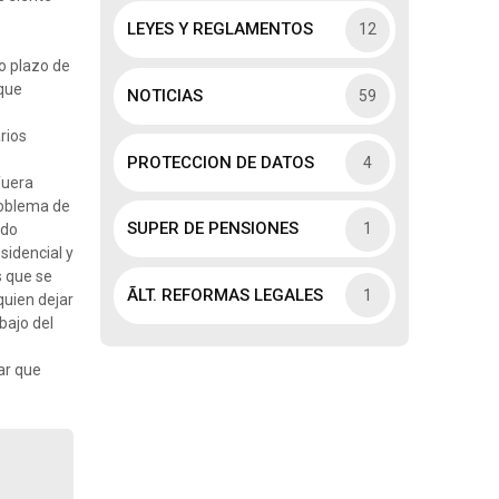
LEYES Y REGLAMENTOS
12
go plazo de
 que
NOTICIAS
59
rios
PROTECCION DE DATOS
4
fuera
roblema de
SUPER DE PENSIONES
1
ado
sidencial y
s que se
ÃLT. REFORMAS LEGALES
1
quien dejar
bajo del
ar que