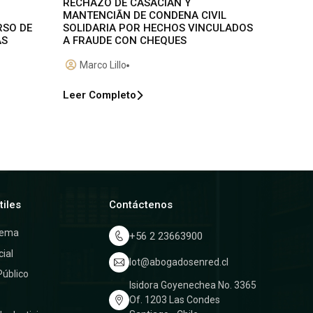
RECHAZO DE CASACIÃN Y
MANTENCIÃN DE CONDENA CIVIL
RSO DE
SOLIDARIA POR HECHOS VINCULADOS
AS
A FRAUDE CON CHEQUES
Marco Lillo
Leer Completo
tiles
Contáctenos
rema
+56 2 23663900
cial
lot@abogadosenred.cl
Público
Isidora Goyenechea No. 3365
a
Of. 1203 Las Condes