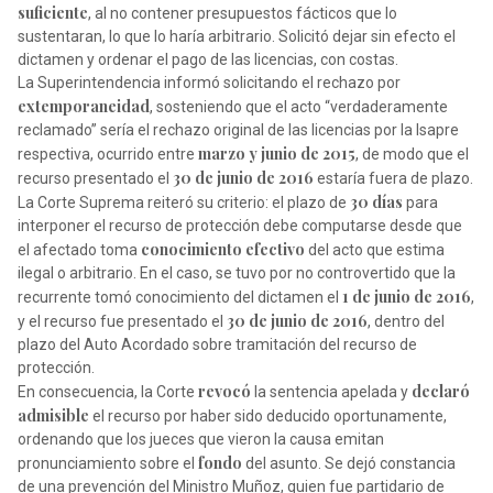
suficiente
, al no contener presupuestos fácticos que lo
sustentaran, lo que lo haría arbitrario. Solicitó dejar sin efecto el
dictamen y ordenar el pago de las licencias, con costas.
La Superintendencia informó solicitando el rechazo por
extemporaneidad
, sosteniendo que el acto “verdaderamente
reclamado” sería el rechazo original de las licencias por la Isapre
marzo y junio de 2015
respectiva, ocurrido entre
, de modo que el
30 de junio de 2016
recurso presentado el
estaría fuera de plazo.
30 días
La Corte Suprema reiteró su criterio: el plazo de
para
interponer el recurso de protección debe computarse desde que
conocimiento efectivo
el afectado toma
del acto que estima
ilegal o arbitrario. En el caso, se tuvo por no controvertido que la
1 de junio de 2016
recurrente tomó conocimiento del dictamen el
,
30 de junio de 2016
y el recurso fue presentado el
, dentro del
plazo del Auto Acordado sobre tramitación del recurso de
protección.
revocó
declaró
En consecuencia, la Corte
la sentencia apelada y
admisible
el recurso por haber sido deducido oportunamente,
ordenando que los jueces que vieron la causa emitan
fondo
pronunciamiento sobre el
del asunto. Se dejó constancia
de una prevención del Ministro Muñoz, quien fue partidario de