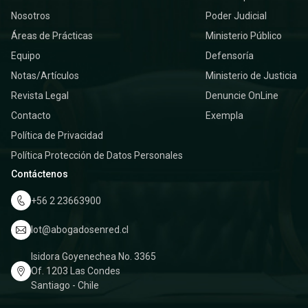
Nosotros
Poder Judicial
Áreas de Prácticas
Ministerio Público
Equipo
Defensoría
Notas/Artículos
Ministerio de Justicia
Revista Legal
Denuncie OnLine
Contacto
Exempla
Política de Privacidad
Política Protección de Datos Personales
Contáctenos
+56 2 23663900
lot@abogadosenred.cl
Isidora Goyenechea No. 3365
Of. 1203 Las Condes
Santiago - Chile