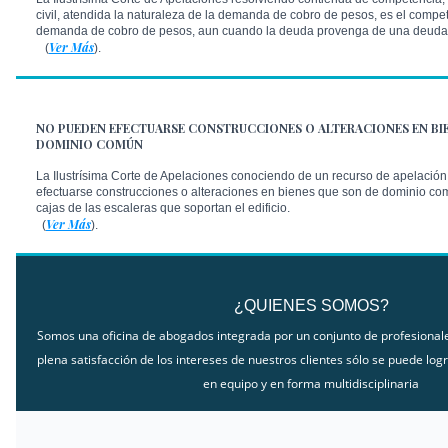
civil, atendida la naturaleza de la demanda de cobro de pesos, es el compe
demanda de cobro de pesos, aun cuando la deuda provenga de una deuda
Ver Más
(
).
NO PUEDEN EFECTUARSE CONSTRUCCIONES O ALTERACIONES EN BIE
DOMINIO COMÚN
La Ilustrísima Corte de Apelaciones conociendo de un recurso de apelació
efectuarse construcciones o alteraciones en bienes que son de dominio co
cajas de las escaleras que soportan el edificio.
Ver Más
(
).
¿QUIENES SOMOS?
Somos una oficina de abogados integrada por un conjunto de profesiona
plena satisfacción de los intereses de nuestros clientes sólo se puede logr
en equipo y en forma multidisciplinaria