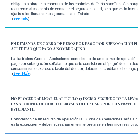
obligada a otorgar la cobertura de los controles de “niño sano” no sólo porqu
recurrente al momento de contratar el seguro de salud, sino que es la inter
ajusta a los lineamientos generales del Estado.
(
Ver Más
)
EN DEMANDA DE COBRO DE PESOS POR PAGO POR SUBROGACIÓN E
ACREDITAR QUE PAGO A NOMBRE AJENO
La Ilustrísima Corte de Apelaciones conociendo de un recurso de apelación
pago por subrogación señalando que este consiste en el “pago” de una deu
consentimiento expreso o tácito del deudor, debiendo acreditar dicho pago
Ver Más
(
).
NO PROCEDE APLICAR EL ARTÍCULO 13 INCISO SEGUNDO DE LA LEY 2
LAS ACCIONES DE COBRO DERIVADA DEL PAGARÉ POR CONTRATO DE
ESTUDIANTIL
Conociendo de un recurso de apelación la I. Corte de Apelaciones señala qu
es la excepción, y debe necesariamente interpretarse en términos restrictiv