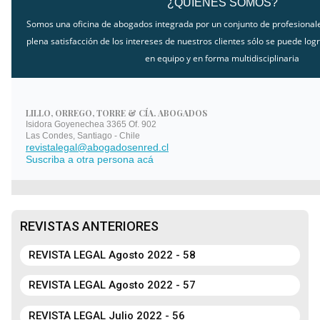
¿QUIENES SOMOS?
Somos una oficina de abogados integrada por un conjunto de profesiona
plena satisfacción de los intereses de nuestros clientes sólo se puede logr
en equipo y en forma multidisciplinaria
LILLO, ORREGO, TORRE & CÍA. ABOGADOS
Isidora Goyenechea 3365 Of. 902
Las Condes, Santiago - Chile
revistalegal@abogadosenred.cl
Suscriba a otra persona acá
REVISTAS ANTERIORES
REVISTA LEGAL Agosto 2022 - 58
REVISTA LEGAL Agosto 2022 - 57
REVISTA LEGAL Julio 2022 - 56