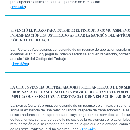
prescripción extintiva de cobro de permiso de circulación.
Ver Más
(
).
SI VENCIÓ EL PLAZO PARA EXTENDER EL FINIQUITO COMO ASIMISMO
INDEMNIZACIÓN, ES JUSTIFICADO APLICAR LA SANCIÓN DEL ARTÍCUL
CÓDIGO DEL TRABAJO
La I. Corte de Apelaciones conociendo de un recurso de apelación señala qu
extender el finiquito y pagar la indemnización se encuentra vencido, corres
artículo 169 del Código del Trabajo.
Ver Más
(
).
LA CIRCUNSTANCIA QUE TRABAJADORES RECIBAN EL PAGO DE SU SE
PROPINAS, AUN CUANDO NO FUERA PAGADO DIRECTAMENTE POR EL
IMPLICA QUE SE EXCLUYA LA EXISTENCIA DE UNA RELACIÓN LABORA
La Excma. Corte Suprema, conociendo de un recurso de unificación de juri
sobre la existencia de una relación laboral respecto de trabajadores que
estacionadores de un supermercado, cuyo pago por sus servicios se efect
de los clientes, señalando que ello no excluye la existencia de relación lab
remuneración que se compone en parte de lo que el cliente entrega, como e
Ver Más
de los restaurantes que sí ha sido regulada. (
)